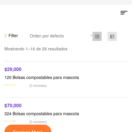
Filter
Leer Más
Mostrando 1–16 de 26 resultados
$
29,000
120 Bolsas compostables para mascota
Añadir Al Carrito
(0 reviews)
$
70,000
324 Bolsas compostables para mascota
(0 reviews)
Comprar Ahora