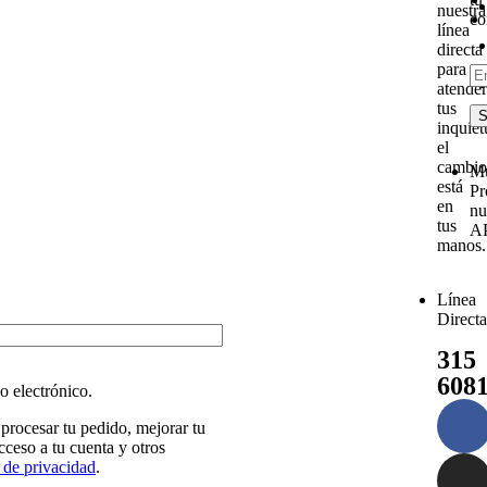
nuestra
co
línea
directa
para
atender
tus
S
inquiet
el
cambio
M
está
Pr
en
nu
tus
A
manos.
Línea
Directa
315
608
o electrónico.
 procesar tu pedido, mejorar tu
cceso a tu cuenta y otros
a de privacidad
.