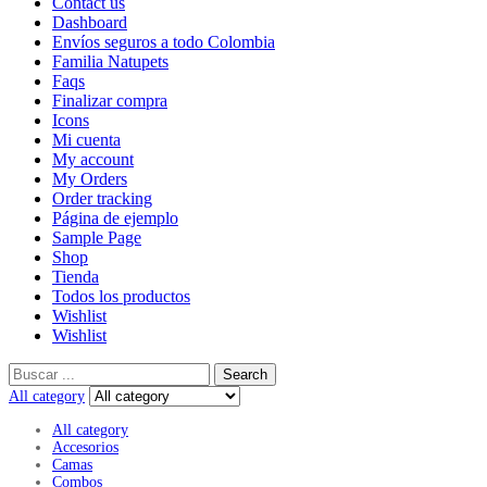
Contact us
Dashboard
Envíos seguros a todo Colombia
Familia Natupets
Faqs
Finalizar compra
Icons
Mi cuenta
My account
My Orders
Order tracking
Página de ejemplo
Sample Page
Shop
Tienda
Todos los productos
Wishlist
Wishlist
Search
All category
All category
Accesorios
Camas
Combos