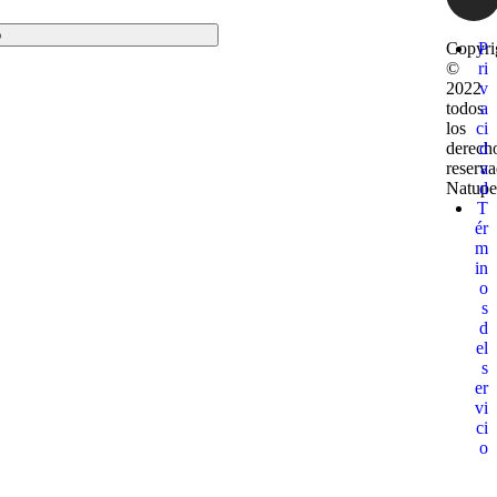
o
Copyri
P
©
ri
2022
v
todos
a
los
ci
derech
d
reserv
a
Natupe
d
T
ér
m
in
o
s
d
el
s
er
vi
ci
o