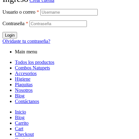
Crear cuenta
Usuario o correo
*
Contraseña
*
Login
Olvidaste tu contraseña?
Main menu
Todos los productos
Combos Natupets
Accesorios
Higiene
Plaquitas
Nosotros
Blog
Contáctanos
Inicio
Blog
Carrito
Cart
Checkout