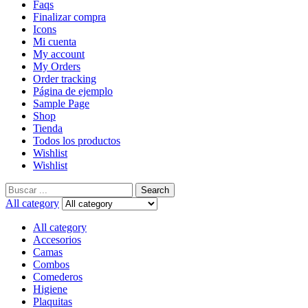
Faqs
Finalizar compra
Icons
Mi cuenta
My account
My Orders
Order tracking
Página de ejemplo
Sample Page
Shop
Tienda
Todos los productos
Wishlist
Wishlist
Search
All category
All category
Accesorios
Camas
Combos
Comederos
Higiene
Plaquitas