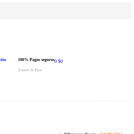
víos
100% Pagos seguros
0
$
0
A través de Payu