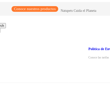
Conoce nuestros productos
Natupets Cuida el Planeta
rch
Política de En
Conoce las tarifas