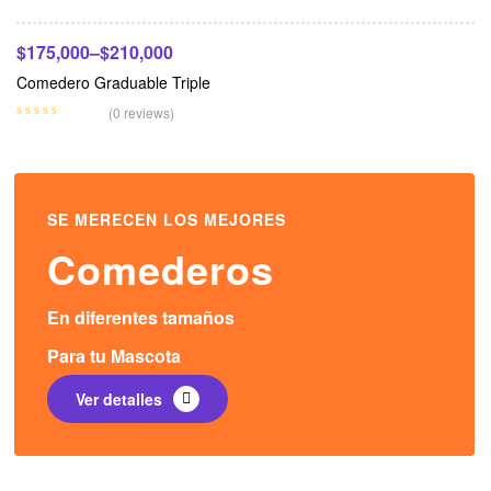
$
175,000
–
$
210,000
Comedero Graduable Triple
(0 reviews)
SE MERECEN LOS MEJORES
Comederos
En diferentes tamaños
Para tu Mascota
Ver detalles