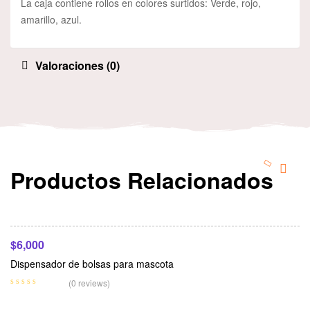
La caja contiene rollos en colores surtidos: Verde, rojo,
amarillo, azul.
Valoraciones (0)
Productos Relacionados
Seleccionar Opciones
$
6,000
Dispensador de bolsas para mascota
Añadir Al Carrito
(0 reviews)