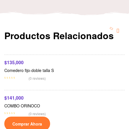
Productos Relacionados
Seleccionar Opciones
$
135,000
Comedero fijo-doble talla S
Añadir Al Carrito
(0 reviews)
$
141,000
COMBO ORINOCO
(0 reviews)
Comprar Ahora
Seleccionar Opciones